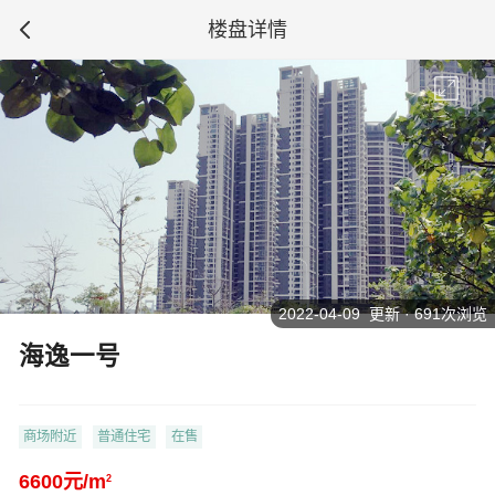
楼盘详情
2022-04-09 更新 · 691次浏览
海逸一号
商场附近
普通住宅
在售
6600元/m
2