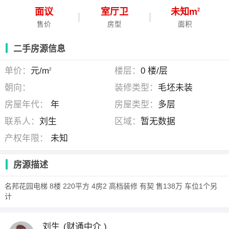
面议
室
厅
卫
未知m
2
售价
房型
面积
二手房源信息
单价：
元/m
楼层：
0 楼/层
2
朝向：
装修类型：
毛坯未装
房屋年代：
年
房屋类型：
多层
联系人：
刘生
区域：
暂无数据
产权年限：
未知
房源描述
名邦花园电梯 8楼 220平方 4房2 高档装修 有契 售138万 车位1个另
计
刘生
(财通中介 )